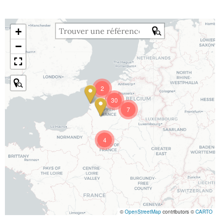
+
−
2
30
7
4
©
OpenStreetMap
contributors ©
CARTO